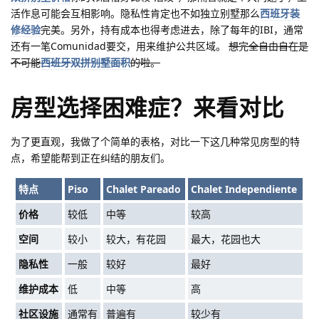
活作息可能会互相影响。隐私性肯定也不如独立别墅那么
西班牙装
修经验
完美。另外，持有成本也得考虑进去，除了每年的IBI，通常
还有一笔Comunidad要交，用来维护公共区域。
想完全自由自在是
不可能
西班牙双拼别墅面积
的啦。
房型选择困难症？来看对比
为了更直观，我做了个简单的表格，对比一下这几种常见房型的特
点，希望能帮到正在纠结的朋友们。
特点
Piso
Chalet Pareado
Chalet Independiente
价格
较低
中等
较高
空间
较小
较大，有花园
最大，花园也大
隐私性
一般
较好
最好
维护成本
低
中等
高
社区设施
通常有
普遍有
较少有