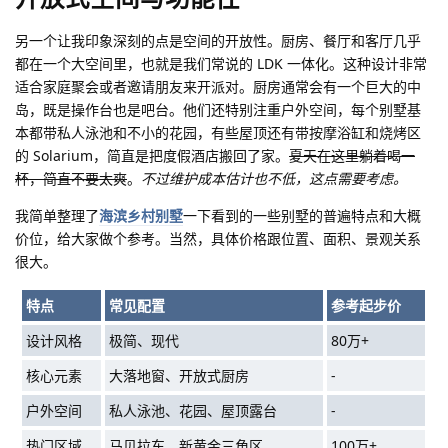
另一个让我印象深刻的点是空间的开放性。厨房、餐厅和客厅几乎
都在一个大空间里，也就是我们常说的 LDK 一体化。这种设计非常
适合家庭聚会或者邀请朋友来开派对。厨房通常会有一个巨大的中
岛，既是操作台也是吧台。他们还特别注重户外空间，每个别墅基
本都带私人泳池和不小的花园，有些屋顶还有带按摩浴缸和烧烤区
的 Solarium，简直是把度假酒店搬回了家。
夏天在这里躺着喝一
杯，简直不要太爽
。
不过维护成本估计也不低，这点需要考虑。
我简单整理了
海滨乡村别墅
一下看到的一些别墅的普遍特点和大概
价位，给大家做个参考。当然，具体价格跟位置、面积、景观关系
很大。
特点
常见配置
参考起步价
设计风格
极简、现代
80万+
核心元素
大落地窗、开放式厨房
-
户外空间
私人泳池、花园、屋顶露台
-
热门区域
马贝拉东、新黄金三角区
100万+