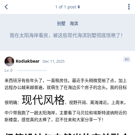
1
of
1
post
别墅
海滨
我在太阳海岸看房，被这些现代海滨别墅彻底惊艳了！
#
0
Kodiakbear
Dec 11, 2025
Lv.
0
来西班牙有些年头了，一直租房住。最近手头稍微宽裕了点，加上
远程办公越来越普遍，就萌生了在海边买个房子的念头。我的目标
现代风格
很明确：
、视野开阔、离海滩近。上周末，
中介带我跑了一趟太阳海岸，主要看了马贝拉和埃斯特波纳附近的
新楼盘，感觉真的太棒了，忍不住来和大家分享一下！