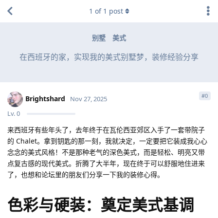
1
of
1
post
别墅
美式
在西班牙的家，实现我的美式别墅梦，装修经验分享
#
0
Brightshard
Nov 27, 2025
Lv.
0
来西班牙有些年头了，去年终于在瓦伦西亚郊区入手了一套带院子
的 Chalet。拿到钥匙的那一刻，我就决定，一定要把它装成我心心
念念的美式风格！不是那种老气的深色美式，而是轻松、明亮又带
点复古感的现代美式。折腾了大半年，现在终于可以舒服地住进来
了，也想和论坛里的朋友们分享一下我的装修心得。
色彩与硬装：奠定美式基调