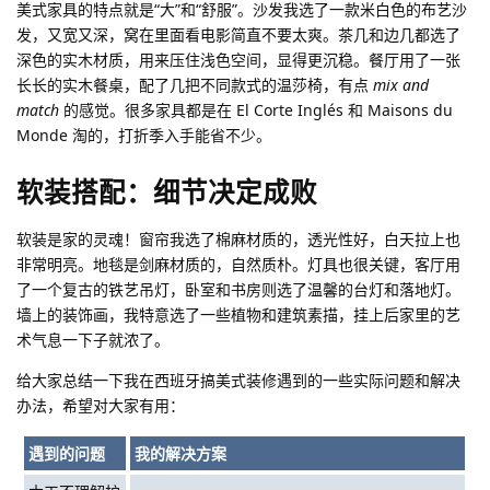
美式家具的特点就是“大”和“舒服”。沙发我选了一款米白色的布艺沙
发，又宽又深，窝在里面看电影简直不要太爽。茶几和边几都选了
深色的实木材质，用来压住浅色空间，显得更沉稳。餐厅用了一张
长长的实木餐桌，配了几把不同款式的温莎椅，有点
mix and
match
的感觉。很多家具都是在 El Corte Inglés 和 Maisons du
Monde 淘的，打折季入手能省不少。
软装搭配：细节决定成败
软装是家的灵魂！窗帘我选了棉麻材质的，透光性好，白天拉上也
非常明亮。地毯是剑麻材质的，自然质朴。灯具也很关键，客厅用
了一个复古的铁艺吊灯，卧室和书房则选了温馨的台灯和落地灯。
墙上的装饰画，我特意选了一些植物和建筑素描，挂上后家里的艺
术气息一下子就浓了。
给大家总结一下我在西班牙搞美式装修遇到的一些实际问题和解决
办法，希望对大家有用：
遇到的问题
我的解决方案