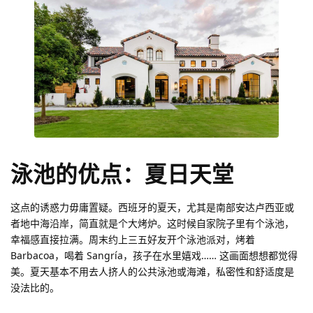
泳池的优点：夏日天堂
这点的诱惑力毋庸置疑。西班牙的夏天，尤其是南部安达卢西亚或
者地中海沿岸，简直就是个大烤炉。这时候自家院子里有个泳池，
幸福感直接拉满。周末约上三五好友开个泳池派对，烤着
Barbacoa，喝着 Sangría，孩子在水里嬉戏…… 这画面想想都觉得
美。夏天基本不用去人挤人的公共泳池或海滩，私密性和舒适度是
没法比的。