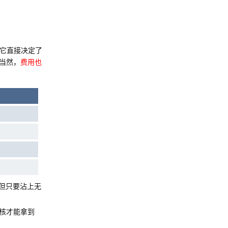
因为它直接决定了
当然，
费用也
。但只要沾上无
核才能拿到