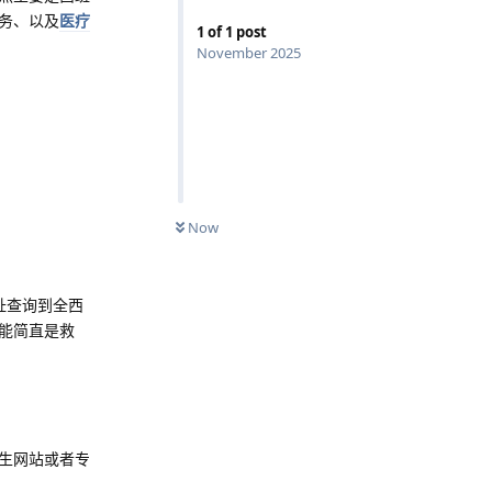
务、以及
医疗
1
of
1
post
November 2025
Now
址查询到全西
能简直是救
生网站或者专