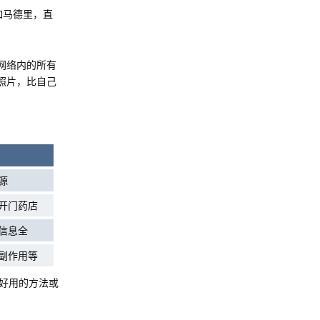
如马德里，直
网络内的所有
照片，比自己
源
开门药店
信息全
副作用等
好用的方法或