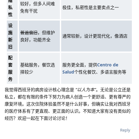
隐
较好，但多人间难
私
极佳，私密性是主要卖点之一
免有干扰
性
设
施
普遍偏旧
，但维护
通常较新，设计更现代化，像酒店
新
良好，功能齐全
旧
配
套
基础服务，餐饮选
服务更全面，提供
Centro de
服
择较少
Salud
个性化餐饮、多语言服务等
务
我觉得西班牙的病房设计核心理念是
“以人为本”
。无论是公立还是
私立，都在有限的条件下努力为病人创造一个更舒适、更有尊严的
康复环境。这次住院体验虽然不是什么好事，但确实让我对西班牙
的医疗体系有了更直观、更正面的认识。不知道大家有没有类似的
经历？欢迎一起在下面讨论讨论！
Reply