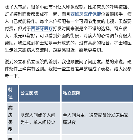
除了大布局，很多小细节也让人印象深刻。比如床头的呼叫按钮、
灯光控制面板都集成在一起，而且
西班牙医疗保健
位置很顺手，病
人自己就能操作。每个床位都配有一个可调节角度的电视，虽然要
付费，但对于
西班牙医疗
打发时间来说是个不错的选择。窗户很
大，采光非常好，可以看到外面的街景，对病人的心情调节有很大
帮助。我注意到护士站是半开放式的，没有高高的柜台，护士和医
生走过来跟病人交流时，距离感很近，感觉更亲切。
说到公立和私立医院的差别，我也顺便问了问朋友。总的来说，硬
件条件上确实有区别。我把一些主要差异整理成了表格，给大家参
考一下：
特
公立医院
私立医院
征
病
房
以双人间或多人间
单人间为主，通常配备沙发床供家
类
为主，单人间较少
属过夜
型