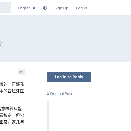
English
Sign Up
Log In
势
#
0
Log In to Reply
慢的。正好我
中的西班牙医
Original Post
这意味着从整
费搞定。但它
正常。这几年