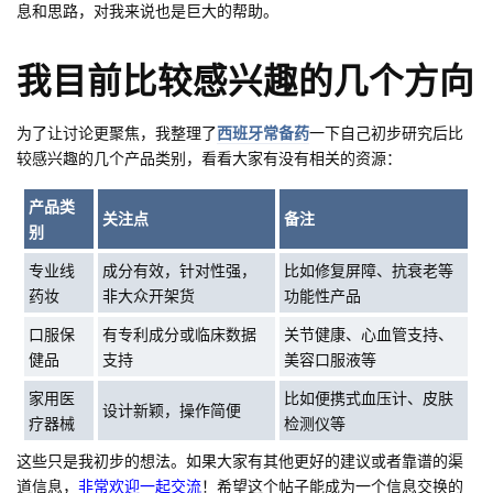
息和思路，对我来说也是巨大的帮助。
我目前比较感兴趣的几个方向
为了让讨论更聚焦，我整理了
西班牙常备药
一下自己初步研究后比
较感兴趣的几个产品类别，看看大家有没有相关的资源：
产品类
关注点
备注
别
专业线
成分有效，针对性强，
比如修复屏障、抗衰老等
药妆
非大众开架货
功能性产品
口服保
有专利成分或临床数据
关节健康、心血管支持、
健品
支持
美容口服液等
家用医
比如便携式血压计、皮肤
设计新颖，操作简便
疗器械
检测仪等
这些只是我初步的想法。如果大家有其他更好的建议或者靠谱的渠
道信息，
非常欢迎一起交流
！希望这个帖子能成为一个信息交换的