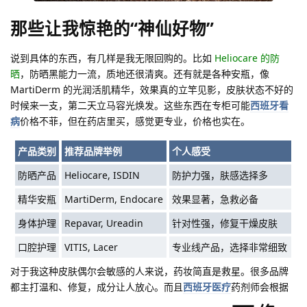
那些让我惊艳的“神仙好物”
说到具体的东西，有几样是我无限回购的。比如
Heliocare 的防
晒
，防晒黑能力一流，质地还很清爽。还有就是各种安瓶，像
MartiDerm 的光润活肌精华，效果真的立竿见影，皮肤状态不好的
时候来一支，第二天立马容光焕发。这些东西在专柜可能
西班牙看
病
价格不菲，但在药店里买，感觉更专业，价格也实在。
产品类别
推荐品牌举例
个人感受
防晒产品
Heliocare, ISDIN
防护力强，肤感选择多
精华安瓶
MartiDerm, Endocare
效果显著，急救必备
身体护理
Repavar, Ureadin
针对性强，修复干燥皮肤
口腔护理
VITIS, Lacer
专业线产品，选择非常细致
对于我这种皮肤偶尔会敏感的人来说，药妆简直是救星。很多品牌
都主打温和、修复，成分让人放心。而且
西班牙医疗
药剂师会根据