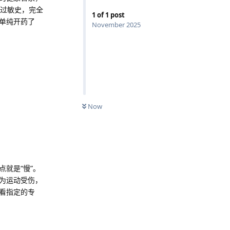
和过敏史，完全
1
of
1
post
单纯开药了
November 2025
Now
就是“慢”。
为运动受伤，
看指定的专