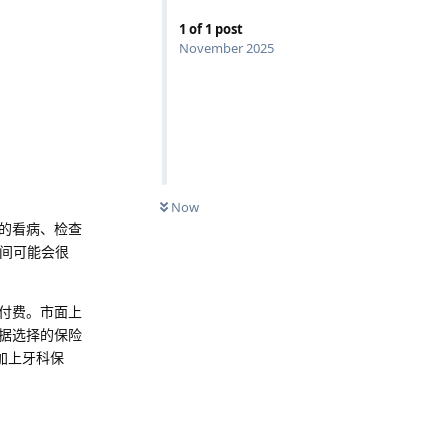
1
of
1
post
November 2025
Now
的看病、检查
时间可能会很
付费。市面上
据选择的保险
加上牙科保