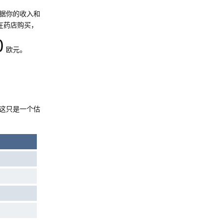
据你的收入和
在药店购买，
0
欧元。
这只是一个估