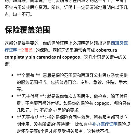
的，超麻烦。简单说，他们要确保你在西班牙的这一年里，生病了
不会占用公共医疗资源。所以，证明上一定要清晰地写明白以下几
点，缺一不可。
保险覆盖范围
这部分是最重要的。你的保险证明上必须明确体现出这是
西班牙医
疗证明
“全覆盖”
的保险。西班牙语里通常会写成
cobertura
completa y sin carencias ni copagos
。这几个词是关键中的关
键！
**全覆盖 **: 意思是保险范围要和西班牙公共医疗系统提供
的服务范围相当。包括普通门诊、专科、急诊、住院、手术
等。
**无共付额 **: 就是说你每次去看医生、做检查，除了付月
费，不需要再额外付钱。如果你的保险有 copago，哪怕只有
几欧元，也
不符合
办居留的要求。
**无等待期 **: 指的是保险合同生效后，所有服务都可以立
刻使用，没有所谓的“等待期”。比如有些
补办医疗证明
保险规
定怀孕要等8个月才能享受相关服务，这种就不行。