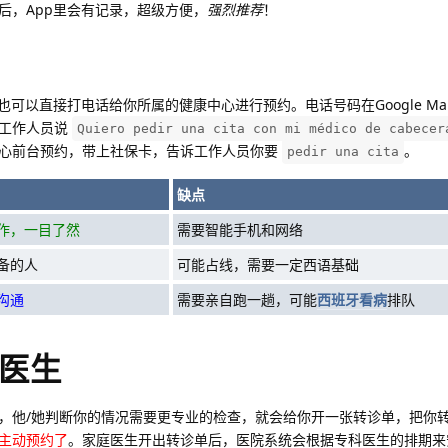
后，App里会有记录，超级方便，
强烈推荐
！
也可以直接打电话给你所属的健康中心进行预约。电话号码在Google M
跟工作人员说
Quiero pedir una cita con mi médico de cabecer
心前台预约，带上社保卡，告诉工作人员你要
。
pedir una cita
缺点
作，一目了然
需要智能手机和网络
备的人
可能占线，需要一定西语基础
沟通
需要亲自跑一趟，可能
西班牙看病
排队
医生
，他/她判断你的情况需要更专业的检查，就会给你开一张转诊单，把你
主动预约了
。家庭医生开出转诊单后，医院系统会根据专科医生的排期来