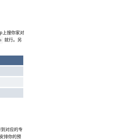
ap上搜你家对
就行。另
a
转到对应的专
安排你的预