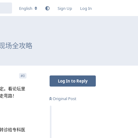
English
Sign Up
Log In
现场全攻略
#
0
Log In to Reply
定。看论坛里
走弯路！
Original Post
转诊给专科医