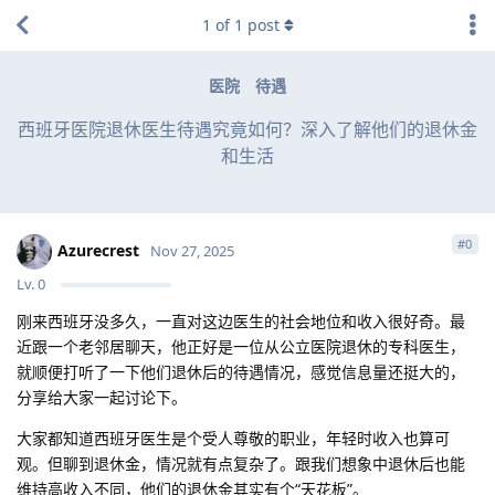
1
of
1
post
医院
待遇
西班牙医院退休医生待遇究竟如何？深入了解他们的退休金
和生活
#
0
Azurecrest
Nov 27, 2025
Lv.
0
刚来西班牙没多久，一直对这边医生的社会地位和收入很好奇。最
近跟一个老邻居聊天，他正好是一位从公立医院退休的专科医生，
就顺便打听了一下他们退休后的待遇情况，感觉信息量还挺大的，
分享给大家一起讨论下。
大家都知道西班牙医生是个受人尊敬的职业，年轻时收入也算可
观。但聊到退休金，情况就有点复杂了。跟我们想象中退休后也能
维持高收入不同，他们的退休金其实有个“天花板”。