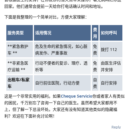
回家。他们通常会提前一天给你打电话确认时间和地址。
下面是我整理的一个简单对比，方便大家理解：
费
服务类型
适用情况
如何呼叫
用
**紧急救护
危及生命的紧急情况，如心脏
免
拨打 112
车 **
病发作、严重事故
费
**非紧急医
行动不便者的复诊、理疗、透
免
由医生评估
疗运输 **
析等
费
并安排
出租车/私家
自
自行前往医院，行动方便
自行安排
车
费
这是一个非常实用的福利。如果
Cheque Servicio
你或者家人有类似
的困扰，千万别忘了咨询一下自己的医生。虽然希望大家都用不
上，但了解一下总没坏处。大家还有没有知道其他类似的隐藏福
利？欢迎在下面补充讨论啊！
Reply