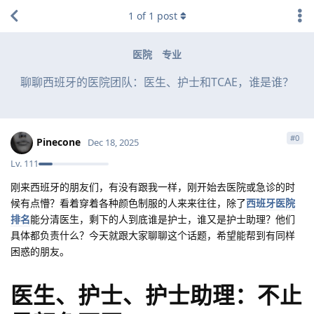
1
of
1
post
医院
专业
聊聊西班牙的医院团队：医生、护士和TCAE，谁是谁？
#
0
Pinecone
Dec 18, 2025
Lv.
111
刚来西班牙的朋友们，有没有跟我一样，刚开始去医院或急诊的时
候有点懵？看着穿着各种颜色制服的人来来往往，除了
西班牙医院
排名
能分清医生，剩下的人到底谁是护士，谁又是护士助理？他们
具体都负责什么？今天就跟大家聊聊这个话题，希望能帮到有同样
困惑的朋友。
医生、护士、护士助理：不止