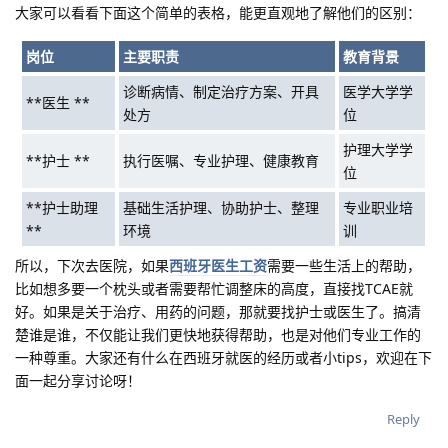
大家可以看看下面这个简单的表格，能更直观地了解他们的区别：
岗位
主要职责
教育背景
诊断病情、制定治疗方案、开具
医学大学学
**医生 **
处方
位
护理大学学
**护士 **
执行医嘱、专业护理、健康教育
位
**护士助理
基础生活护理、协助护士、整理
专业职业培
**
环境
训
所以，下次去医院，如果
西班牙医生工资
需要一些生活上的帮助，
比如想多要一个枕头或者需要帮忙调整床的高度，直接找TCAE就
好。如果是关于治疗、用药的问题，那就要找护士或医生了。搞清
楚谁是谁，不仅能让我们更快地获得帮助，也是对他们专业工作的
一种尊重。大家还有什么在西班牙就医的经历或者小tips，欢迎在下
面一起分享讨论呀！
Reply