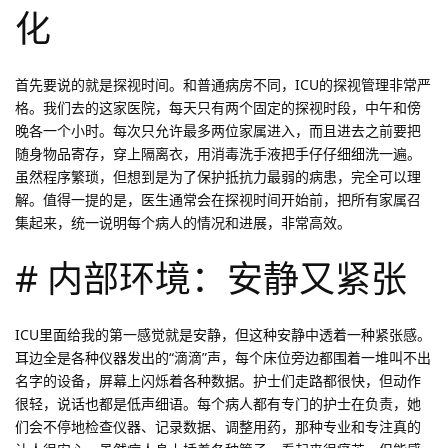
化
首先要说的就是探视时间。和普通病房不同，ICU的探视管理非常严
格。我们去的这家医院，每天只有两个固定的探视时段，中午和傍
晚各一个小时。每次只允许最多两位家属进入，而且进去之前要把
随身物品寄存，穿上隔离衣，用消毒洗手液把手仔仔细细洗一遍。
虽然程序繁琐，但想到是为了保护抵抗力最弱的病患，完全可以理
解。值得一提的是，医生通常会在探视时间开始前，把所有家属召
集起来，统一说明每个病人的情况和进展，非常高效。
# 内部环境：安静又紧张
ICU里面给我的第一感觉就是安静，但这种安静中透着一种紧张感。
耳边全是各种仪器发出的“滴滴”声，每个床位旁边都围着一堆叫不出
名字的设备，屏幕上闪烁着各种数据。护士们走路都很快，但动作
很轻，说话也都是低声细语。每个病人都有专门的护士在负责，她
们会不停地检查仪器、记录数据、调整用药，那种专业和专注真的