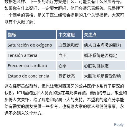
数据怎么样、下一步的治疗方案是什么、可能会有什么风险等等。
如果你有什么疑问，一定要大胆问，他们会很乐意解答。我整理了
一个简单的表格，是关于医生经常会提到的几个关键指标，大家可
以有个大概了解：
指标
中文意思
关注点
Saturación de oxígeno
血氧饱和度
病人自主呼吸的能力
Tensión arterial
血压
循环系统是否稳定
Frecuencia cardíaca
心率
心脏功能状态
Estado de conciencia
意识状态
大脑功能是否受影响
这次经历虽然煎熬，但也让我对西班牙的公共医疗体系有了更深的
认识。ICU里的医护人员真的是在与死神赛跑，他们的专业、敬业和
那份人文关怀，给了病患和家属巨大的支持。希望我的这点分享能
给有需要的朋友提供一些参考，也祝愿大家的家人都健健康康，永
远不必踏入这个地方。
Reply