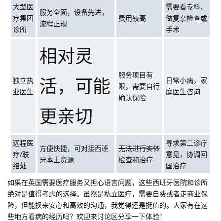
大型医
需要看专科、
服务全面，设备先进，
疗集团
费用较高
做复杂检查或
流程正规
诊所
手术
相对灵
服务项目有
活，可能
独立执
日常小病，家
限，需要自行
业医生
庭医生咨询
确认保险
更亲切
远程医
寻求第二诊疗
方便快捷，可对接西班
无法进行实体
疗/联
意见，协调回
牙本土资源
检查和治疗
络处
国治疗
如果在英国需要医疗服务又担心语言问题，这些西班牙医院和诊所
绝对是值得考虑的选择。虽然是私立医疗，需要自费或者走商业保
险，但能换来安心和高效的沟通，我觉得还是挺值的。大家有在这
些地方看病的经历吗？欢迎来讨论区分享一下体验！