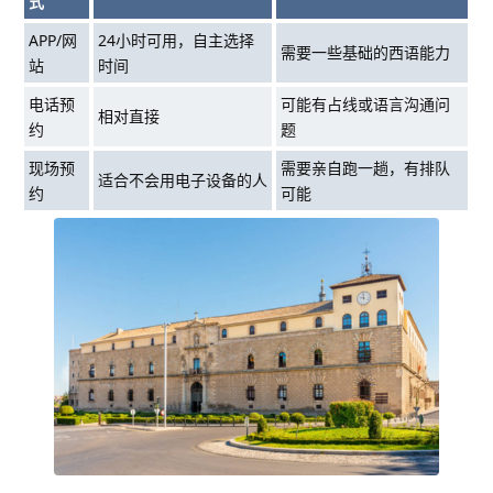
式
APP/网
24小时可用，自主选择
需要一些基础的西语能力
站
时间
电话预
可能有占线或语言沟通问
相对直接
约
题
现场预
需要亲自跑一趟，有排队
适合不会用电子设备的人
约
可能