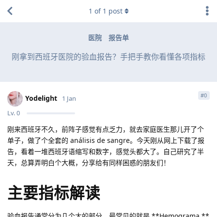
1
of
1
post
医院
报告单
刚拿到西班牙医院的验血报告？手把手教你看懂各项指标
#
0
Yodelight
1 Jan
Lv.
0
刚来西班牙不久，前阵子感觉有点乏力，就去家庭医生那儿开了个
单子，做了个全套的 análisis de sangre。今天刚从网上下载了报
告，看着一堆西班牙语缩写和数字，感觉头都大了。自己研究了半
天，总算弄明白个大概，分享给有同样困惑的朋友们！
主要指标解读
验血报告通常分为几个大的部分，最常见的就是 **Hemograma **