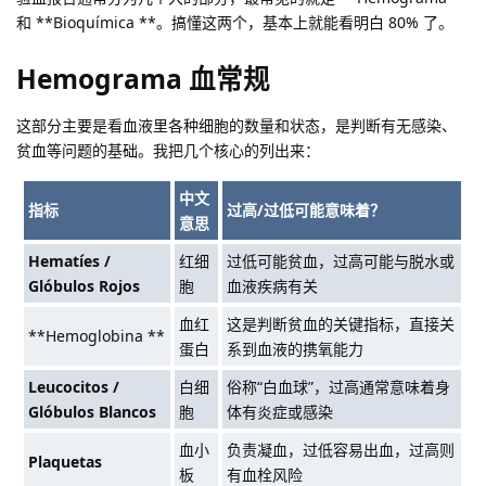
和 **Bioquímica **。搞懂这两个，基本上就能看明白 80% 了。
Hemograma 血常规
这部分主要是看血液里各种细胞的数量和状态，是判断有无感染、
贫血等问题的基础。我把几个核心的列出来：
中文
指标
过高/过低可能意味着？
意思
Hematíes /
红细
过低可能贫血，过高可能与脱水或
Glóbulos Rojos
胞
血液疾病有关
血红
这是判断贫血的关键指标，直接关
**Hemoglobina **
蛋白
系到血液的携氧能力
Leucocitos /
白细
俗称“白血球”，过高通常意味着身
Glóbulos Blancos
胞
体有炎症或感染
血小
负责凝血，过低容易出血，过高则
Plaquetas
板
有血栓风险