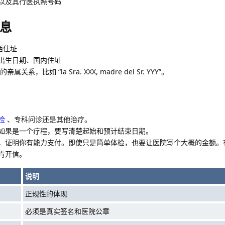
以及其行医执照号码
息
西住址
出生日期、国内住址
关系，比如 “la Sra. XXX, madre del Sr. YYY”。
检
、专科问诊还是其他治疗。
如果是一个疗程，要写清楚起始和预计结束日期。
，证明你有能力支付。即使只是简单体检，也要让医院写个大概的金额。
肯开信。
说明
正规性的体现
必须是真实签名和医院公章