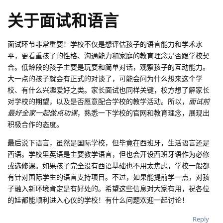
关于面试和语言
面试环节非常重要！学校不仅是想评估孩子的语言能力和学术水
平，更看重孩子的性格、沟通能力和家庭的教育理念是否跟学校契
合。低龄段的孩子主要是玩耍和简单对话，观察孩子的互动能力。
大一点的孩子就会有正式的对谈了，可能会问为什么想来这个学
校、有什么兴趣爱好之类。家长面试也同样关键，校方想了解家长
对学校的期望，以及是否愿意配合学校的教学活动。所以，
面试前
最好全家一起做点功课
，熟悉一下学校的官网和教育理念，展现出
积极合作的态度。
最后说下语言，虽然是国际学校，但毕竟在西班牙，生活语言还是
西语。学校里英语是主要教学语言，但也会开设西班牙语作为必修
或选修课。如果孩子完全没有西语基础也不用太焦虑，学校一般都
有针对国际学生的语言支持项目。不过，如果能提前学一点，对孩
子融入新环境肯定是有好处的。希望这些信息对大家有用，祝各位
的娃都能顺利进入心仪的学校！有什么问题欢迎一起讨论！
Reply