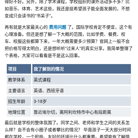
得好不好。另外，除了学术课程，学校组织的课外活动多不多？比
如音乐、体育、艺术这些，我还是挺希望孩子能全面发展的，不想
变成只会读书的“书呆子”。
再有就是大家最关心的
费用问题
了。国际学校肯定不便宜，这个有
心理准备。但还是想了解一下大概的范围，比如学费、餐费、校
车、校服这些都算下来，一年大概需要多少预算？官网上一般不会
把价格写得太明白，还是想听听“过来人”的真实分享。我简单整理了
个表格，大家可以看看是不是这么回事。
项目
我了解到的情况
教学体系
英式课程
主要语言
英语、西班牙语
招生年龄
3-18岁
地理位置
靠近埃尔切，离阿利坎特市中心有段距离
最后就是学校的整体氛围了。同学之间、老师和学生之间的关系怎
么样？会不会有小圈子或者攀比的情况？
毕竟孩子一天大部分时间
都在学校，一个积极、友好的环境比什么都重要。希望能有了解情