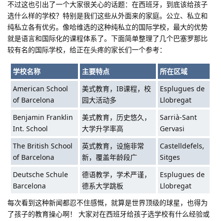
不过这也引出了一个大家很关心的话题：在西班牙，到底该给孩子
选什么样的学校？特别是我们这些从外面来的家庭。公立、私立和
纯私立各有优劣。像哈维选的这种纯私立的国际学校，最大的优势
就是语言和国际化的课程体系了。下面简单整理了几个巴塞罗那比
较有名的国际学校，给正在头疼的家长们一个参考：
学校名称
主要特点
所在区域
American School
美式教育，IB课程，校
Esplugues de
of Barcelona
园大活动多
Llobregat
Benjamin Franklin
美式教育，历史悠久，
Sarrià-Sant
Int. School
大学升学率高
Gervasi
The British School
英式教育，设施非常
Castelldefels,
of Barcelona
新，覆盖年龄段广
Sitges
Deutsche Schule
德语教学，学术严谨，
Esplugues de
Barcelona
德系大学跳板
Llobregat
每次看到这种新闻都忍不住感慨，就算是世界顶级的球星，也得为
了孩子的教育操心啊！
大家对在西班牙给孩子选学校有什么经验或