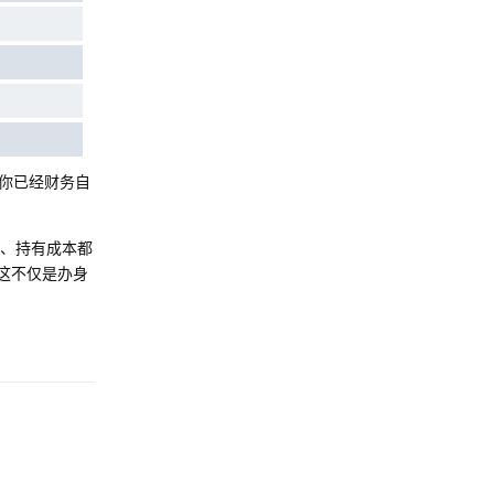
你已经财务自
力、持有成本都
这不仅是办身
Reply