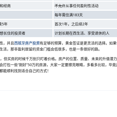
和经商
不允许
从事任何盈利性活动
每年需住满183天
续5年
首次1年，之后续2年
想长住的投资者
计划长期在西生活、享受退休的人
性，并且
西班牙房产投资
有足够的预算，黄金签证是更灵活的选择。如果
生活，那非盈利居留的资金门槛会低很多，也是一条很好的路。
槛，但买房的时候千万别只盯着价格。房产的位置、质量、未来的升值潜
会打包一些“刚好”50万的房源，大家一定要擦亮眼睛，多看多比较，毕竟
都能顺利找到适合自己的方式！