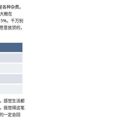
是各种杂费。
，大概在
15%。千万别
愿意放贷的，
，感觉生活都
，我觉得这笔
的一定会回
Reply