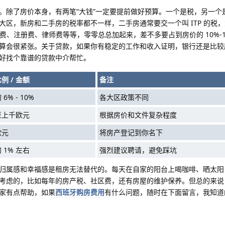
。除了房价本身，有两笔“大钱”一定要提前做好预算。一个是税，另一个
区，新房和二手房的税率都不一样，二手房通常要交一个叫 ITP 的税
证费、注册费、律师费等等，零零总总加起来，差不多要占到房价的 10%-
算会很紧张。关于贷款，如果你有稳定的工作和收入证明，银行还是比较
好找个靠谱的贷款中介帮忙。
例 / 金额
备注
6% - 10%
各大区政策不同
至上千欧元
根据房价和文件复杂程度
欧元
将房产登记到你名下
 1% 左右
强烈建议聘请，避免踩坑
归属感和幸福感是租房无法替代的。每天在自家的阳台上喝咖啡、晒太阳
考虑的，比如每年的房产税、社区费，还有房屋的维护保养。但总的来说
家有点帮助，如果
西班牙购房费用
有什么问题，随时在下面留言，我知道