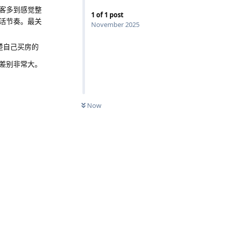
客多到感觉整
1
of
1
post
活节奏。最关
November 2025
楚自己买房的
差别非常大。
Now