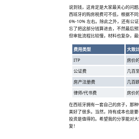
说到钱，这肯定是大家最关心的问题
西班牙的购房税费可不低，根据不同大
6%-10% 左右。除此之外，还有公
忘了把这部分钱算进去，不然最后预
但审批流程比较慢，材料也复杂，最
费用类型
大致比
ITP
房价的 
公证费
几百
房产注册费
几百
律师/代书费
房价的
在西班牙拥有一套自己的房子，那种
美好了很多。当然，持有成本也是要
投资是值得的。希望我的分享能对大
复！