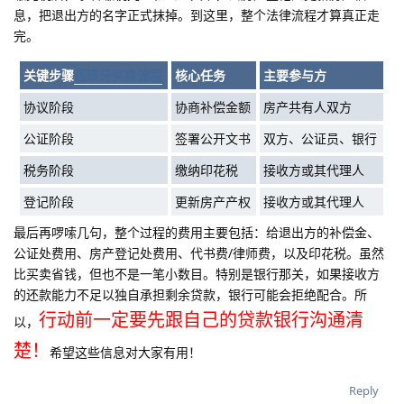
息，把退出方的名字正式抹掉。到这里，整个法律流程才算真正走
完。
关键步骤
西班牙买房流程
核心任务
主要参与方
协议阶段
协商补偿金额
房产共有人双方
公证阶段
签署公开文书
双方、公证员、银行
税务阶段
缴纳印花税
接收方或其代理人
登记阶段
更新房产产权
接收方或其代理人
最后再啰嗦几句，整个过程的费用主要包括：给退出方的补偿金、
公证处费用、房产登记处费用、代书费/律师费，以及印花税。虽然
比买卖省钱，但也不是一笔小数目。特别是银行那关，如果接收方
的还款能力不足以独自承担剩余贷款，银行可能会拒绝配合。所
行动前一定要先跟自己的贷款银行沟通清
以，
楚！
希望这些信息对大家有用！
Reply