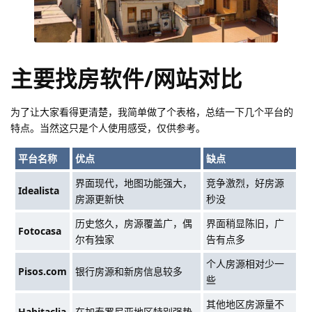
主要找房软件/网站对比
为了让大家看得更清楚，我简单做了个表格，总结一下几个平台的
特点。当然这只是个人使用感受，仅供参考。
平台名称
优点
缺点
界面现代，地图功能强大，
竞争激烈，好房源
Idealista
房源更新快
秒没
历史悠久，房源覆盖广，偶
界面稍显陈旧，广
Fotocasa
尔有独家
告有点多
个人房源相对少一
Pisos.com
银行房源和新房信息较多
些
其他地区房源量不
Habitaclia
在加泰罗尼亚地区特别强势