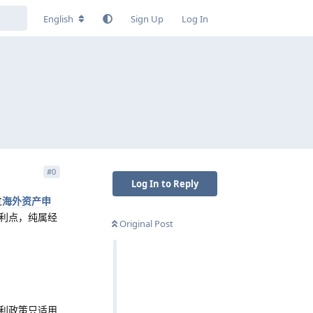
English
Sign Up
Log In
？
#
0
Log In to Reply
过
海外资产申
利点，纯属经
Original Post
利政策只适用