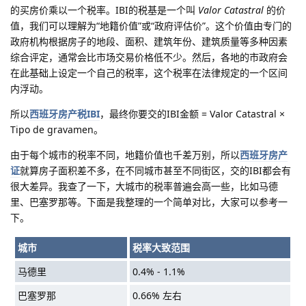
的买房价乘以一个税率。IBI的税基是一个叫
Valor Catastral
的价
值，我们可以理解为“地籍价值”或“政府评估价”。这个价值由专门的
政府机构根据房子的地段、面积、建筑年份、建筑质量等多种因素
综合评定，通常会比市场交易价格低不少。然后，各地的市政府会
在此基础上设定一个自己的税率，这个税率在法律规定的一个区间
内浮动。
所以
西班牙房产税IBI
，最终你要交的IBI金额 = Valor Catastral ×
Tipo de gravamen。
由于每个城市的税率不同，地籍价值也千差万别，所以
西班牙房产
证
就算房子面积差不多，在不同城市甚至不同街区，交的IBI都会有
很大差异。我查了一下，大城市的税率普遍会高一些，比如马德
里、巴塞罗那等。下面是我整理的一个简单对比，大家可以参考一
下。
城市
税率大致范围
马德里
0.4% - 1.1%
巴塞罗那
0.66% 左右