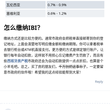
瓦伦西亚
0.7% - 0.9%
塞维利亚
0.6% - 1.2%
怎么缴纳IBI？
缴纳方式还是比较方便的。通常市政府会把税单直接邮寄到你的登
记地址，上面会清楚地写明应缴金额和缴纳期限。你可以拿着税单
去银行柜台或ATM机直接支付。更方便的方式是绑定银行账户，让
银行每年自动扣款，这样就不用担心忘记缴费产生罚款了，而且有
些
西班牙房产税
市政府还会为自动扣款提供一点点折扣，也算是个
小羊毛吧。总之，买了房的朋友们，
千万别把这事忘了
，一定要留
意市政府的信件哦！希望我的这点经验能帮到大家！
Reply