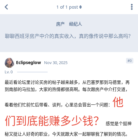
1
of
1
post
房产
经纪人
聊聊西班牙房产中介的真实收入，真的像传说中那么高吗？
#
0
Eclipseglow
Nov 30, 2025
Lv.
0
最近看论坛里讨论买房的帖子越来越多，从巴塞罗那到马德里，再
到南部的马拉加，大家的热情都很高啊。每次跟房产中介打交道，
他
看着他们忙前忙后带看、谈判，心里总会冒出一个问题：
们到底能赚多少钱？
感觉是个挺神
秘又挺让人好奇的职业，今天就跟大家一起聊聊我了解到的情况。