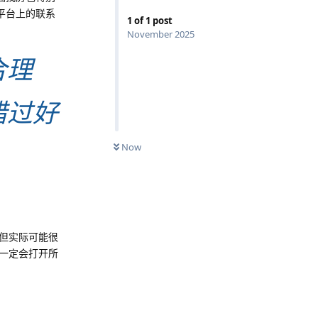
过平台上的联系
1
of
1
post
November 2025
合理
错过好
Now
但实际可能很
一定会打开所