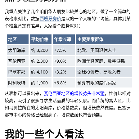
我重点关注了几个咱们华人朋友比较关心的地区，做了一个简单的
表格来对比，数据
西班牙房价
是取的一个大概的平均值，具体到某
个楼盘肯定有差异，大家看个趋势就好：
地区
平均价格
年增长率
主要买家群体
太阳海岸
约 3,200
+7.5%
北欧、英国退休人士
瓦伦西亚
约 2,300
+9.0%
欧洲年轻家庭、数字游民
巴塞罗那
约 4,100
+3.2%
全球投资者、高收入者
阿利坎特
约 1,900
+6.8%
预算有限的度假买家
从表格可以看出来，
瓦伦西亚地区的增长势头非常猛
，性价比相对
较高，吸引了很多寻求生活品质的年轻买家。而传统的富人区，比
如马贝拉所在的太阳海岸，价格基数高，但增长依然稳健。巴塞罗
那市中心的价格已经很高了，增速放缓也符合预期。
我的一些个人看法