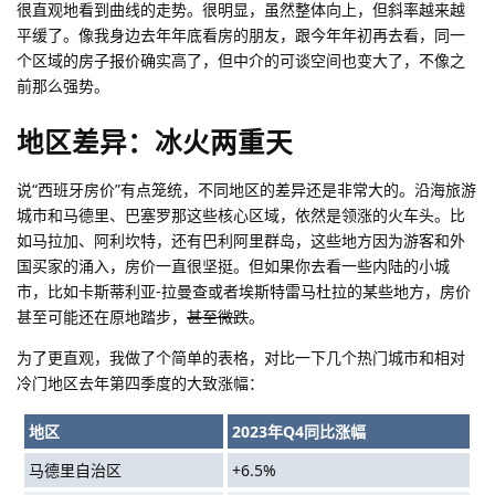
很直观地看到曲线的走势。很明显，虽然整体向上，但斜率越来越
平缓了。像我身边去年年底看房的朋友，跟今年年初再去看，同一
个区域的房子报价确实高了，但中介的可谈空间也变大了，不像之
前那么强势。
地区差异：冰火两重天
说“西班牙房价”有点笼统，不同地区的差异还是非常大的。沿海旅游
城市和马德里、巴塞罗那这些核心区域，依然是领涨的火车头。比
如马拉加、阿利坎特，还有巴利阿里群岛，这些地方因为游客和外
国买家的涌入，房价一直很坚挺。但如果你去看一些内陆的小城
市，比如卡斯蒂利亚-拉曼查或者埃斯特雷马杜拉的某些地方，房价
甚至可能还在原地踏步，
甚至微跌
。
为了更直观，我做了个简单的表格，对比一下几个热门城市和相对
冷门地区去年第四季度的大致涨幅：
地区
2023年Q4同比涨幅
马德里自治区
+6.5%