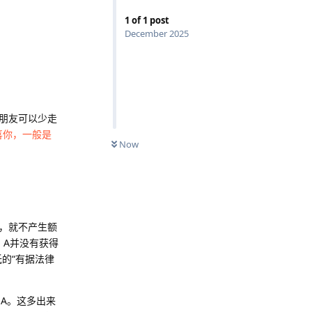
1
of
1
post
December 2025
朋友可以少走
喜你，一般是
Now
，就不产生额
，A并没有获得
的“有据法律
了A。这多出来