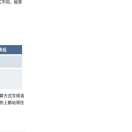
区不同，税率
高低
高
算方式写得清
务上都站得住
Reply