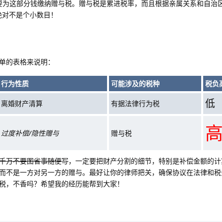
就需要为这部分钱缴纳赠与税。赠与税是累进税率，而且根据亲属关系和自治
绝对不是个小数目！
单的表格来说明：
行为性质
可能涉及的税种
税负
低
离婚财产清算
有据法律行为税
过度补偿/隐性赠与
赠与税
千万不要图省事随便写
，一定要把财产分割的细节，特别是补偿金额的计
而不是一方对另一方的赠与。最好让你的律师把关，确保协议在法律和税
税，不香吗？希望我的经历能帮到大家！