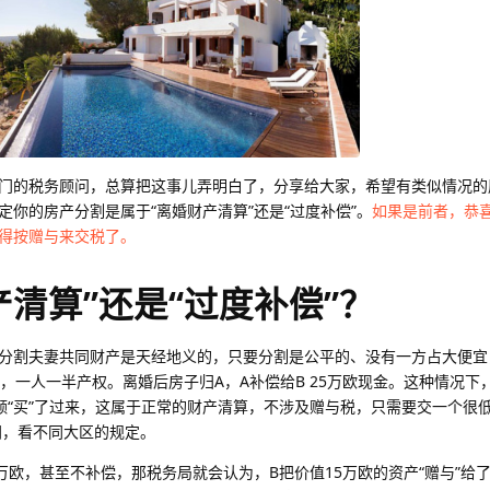
门的税务顾问，总算把这事儿弄明白了，分享给大家，希望有类似情况的
你的房产分割是属于“离婚财产清算”还是“过度补偿”。
如果是前者，恭
得按赠与来交税了。
产清算”还是“过度补偿”？
分割夫妻共同财产是天经地义的，只要分割是公平的、没有一方占大便宜
，一人一半产权。离婚后房子归A，A补偿给B 25万欧现金。这种情况下
额“买”了过来，这属于正常的财产清算，不涉及赠与税，只需要交一个很低
之间，看不同大区的规定。
10万欧，甚至不补偿，那税务局就会认为，B把价值15万欧的资产“赠与”给