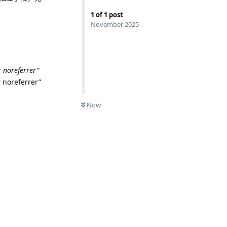
1
of
1
post
November 2025
 noreferrer”
 noreferrer”
Now