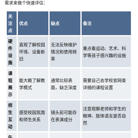
需求来做个快速评估：
关
注
优点
缺点
备注
点
硬
直观了解校园
无法反映维护
件
重点看运动、艺术、科
环境、设备新
情况和使用频
设
学等孩子感兴趣的设施
旧
率
施
课
程
能大概了解教
通常比较表
需要自己去学校官网查
展
学模式
面，缺乏深度
详细的课程设置
示
师
注意观察老师和学生的
生
感受校园氛围
镜头前可能存
眼神、肢体语言是否自
互
和师生关系
在表演成分
然
动
午