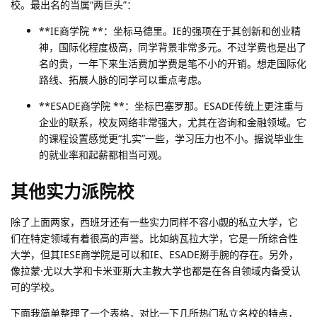
校。最出名的当属“两巨头”：
**IE商学院 **：坐标马德里。IE的强项在于其创新和创业精
神，国际化程度极高，同学背景非常多元。不过学费也是出了
名的贵，一年下来生活费加学费是笔不小的开销。想走国际化
路线、拓展人脉的同学可以重点考虑。
**ESADE商学院 **：坐标巴塞罗那。ESADE传统上更注重与
企业的联系，校友网络非常强大，尤其在咨询和金融领域。它
的课程设置感觉更“扎实”一些，学习压力也不小。据说毕业生
的就业率和起薪都相当可观。
其他实力派院校
除了上面两家，西班牙还有一些实力同样不容小觑的私立大学，它
们在特定领域有着很高的声誉。比如纳瓦拉大学，它是一所综合性
大学，但其IESE商学院是可以和IE、ESADE掰手腕的存在。另外，
像拉蒙·尤以大学和卡米亚斯大主教大学也都是在各自领域内备受认
可的学校。
下面我简单整理了一个表格，对比一下几所热门私立名校的特点，