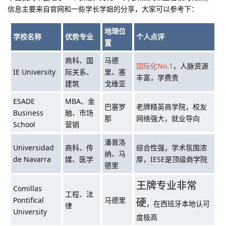
信息主要来自官网和一些学长学姐的分享，大家可以参考下：
地理位
学校名称
优势专业
个人点评
置
商科、国
马德
国际化No.1
，人脉资源
IE University
际关系、
里、塞
丰富，学费贵
建筑
戈维亚
ESADE
MBA、金
巴塞罗
老牌精英商学院，校友
Business
融、市场
那
网络强大，就业导向
School
营销
潘普洛
Universidad
商科、传
综合性强，学术氛围浓
纳、马
de Navarra
媒、医学
厚，IESE是顶级商学院
德里
王牌专业非常
Comillas
工程、法
Pontifical
马德里
硬
，在西班牙本地认可
律
University
度极高