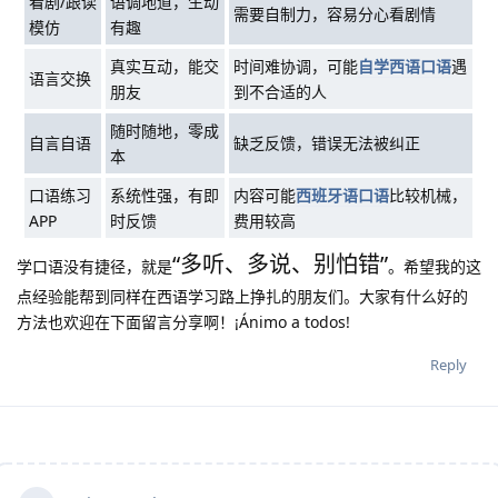
看剧/跟读
语调地道，生动
需要自制力，容易分心看剧情
模仿
有趣
真实互动，能交
时间难协调，可能
自学西语口语
遇
语言交换
朋友
到不合适的人
随时随地，零成
自言自语
缺乏反馈，错误无法被纠正
本
口语练习
系统性强，有即
内容可能
西班牙语口语
比较机械，
APP
时反馈
费用较高
“多听、多说、别怕错”
学口语没有捷径，就是
。希望我的这
点经验能帮到同样在西语学习路上挣扎的朋友们。大家有什么好的
方法也欢迎在下面留言分享啊！¡Ánimo a todos!
Reply