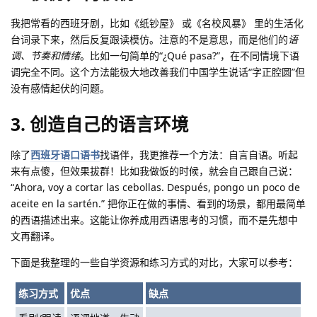
我把常看的西班牙剧，比如《纸钞屋》 或《名校风暴》 里的生活化
台词录下来，然后反复跟读模仿。注意的不是意思，而是他们的
语
调、节奏和情绪
。比如一句简单的“¿Qué pasa?”，在不同情境下语
调完全不同。这个方法能极大地改善我们中国学生说话“字正腔圆”但
没有感情起伏的问题。
3. 创造自己的语言环境
除了
西班牙语口语书
找语伴，我更推荐一个方法：自言自语。听起
来有点傻，但效果拔群！比如我做饭的时候，就会自己跟自己说：
“Ahora, voy a cortar las cebollas. Después, pongo un poco de
aceite en la sartén.” 把你正在做的事情、看到的场景，都用最简单
的西语描述出来。这能让你养成用西语思考的习惯，而不是先想中
文再翻译。
下面是我整理的一些自学资源和练习方式的对比，大家可以参考：
练习方式
优点
缺点