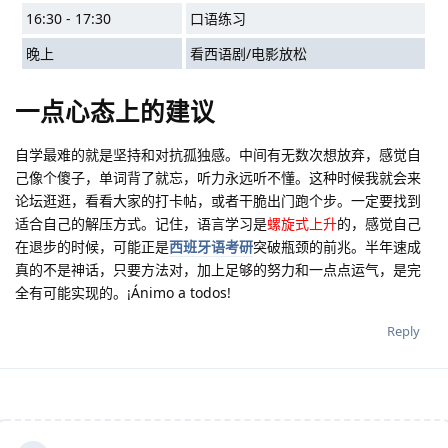
16:30 - 17:30
口语练习
晚上
看西语剧/电影放松
一点心态上的建议
自学最难的就是坚持和对抗孤独感。中间有无数次想放弃，感觉自
己像个傻子，单词背了就忘，听力永远听不懂。这种时候我就会来
论坛逛逛，看看大家的打卡帖，或者干脆出门跑个步。一定要找到
适合自己的解压方式。记住，语言学习是
螺旋式上升
的，感觉自己
在退步的时候，可能正是
西班牙语考研
突破瓶颈的前兆。半年速成
真的不是神话，只要方法对，加上足够的努力和一点点运气，是完
全有可能实现的。¡Ánimo a todos!
Reply