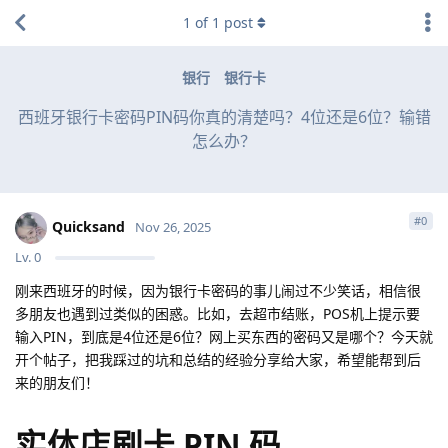
1
of
1
post
银行
银行卡
西班牙银行卡密码PIN码你真的清楚吗？4位还是6位？输错
怎么办？
#
0
Quicksand
Nov 26, 2025
Lv.
0
刚来西班牙的时候，因为银行卡密码的事儿闹过不少笑话，相信很
多朋友也遇到过类似的困惑。比如，去超市结账，POS机上提示要
输入PIN，到底是4位还是6位？网上买东西的密码又是哪个？今天就
开个帖子，把我踩过的坑和总结的经验分享给大家，希望能帮到后
来的朋友们！
实体店刷卡 PIN 码