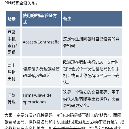
PIN码完全没关系。
使用的密码/验证方
场景
备注
式
登录
手机
这是你注册网银时自己设置的登
Acceso/Contraseña
银行/
录密码
网银
欧洲现在强制执行SCA，支付时
网上
通常是手机短信验证
银行会发个一次性验证码到你手
购物
码或App内确认
机，或者让你在App里点一下确
支付
认。
这是一个独立的交易密码，用于
汇款
Firma/Clave de
确认大额转账等重要操作，比登
转账
operaciones
录密码更安全。
大家一定要分清这几种密码。4位PIN码是线下刷卡的“钥匙”，而网
银登录密码、操作签名码和手机验证码则是线上世界的“通行证”。把
这些都记在安全的地方，但
千万别写在卡上
啊！希望这个帖子对大