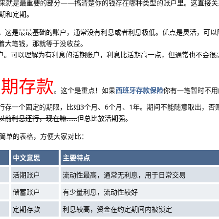
来就是最重要的部分——搞清楚你的钱存在哪种类型的账户里。这直接关
期和定期。
。这是最最基础的账户，通常没有利息或者利息极低。优点是灵活，可以
着大笔钱，那就等于没收益。
户。可以理解为有利息的活期账户，利息比活期高一点，但通常也不会很
定期存款
。这个是重点！如果
西班牙存款保险
你有一笔暂时不用
行存一个固定的期限，比如3个月、6个月、1年。期间不能随意取出，否
以前利息还行，现在嘛……
但总比放活期强。
简单的表格，方便大家对比：
中文意思
主要特点
活期账户
流动性最高，通常无利息，用于日常交易
储蓄账户
有少量利息，流动性较好
定期存款
利息较高，资金在约定期间内被锁定