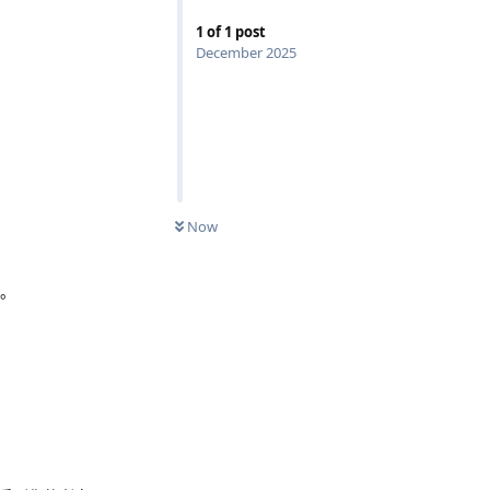
1
of
1
post
December 2025
Now
”。