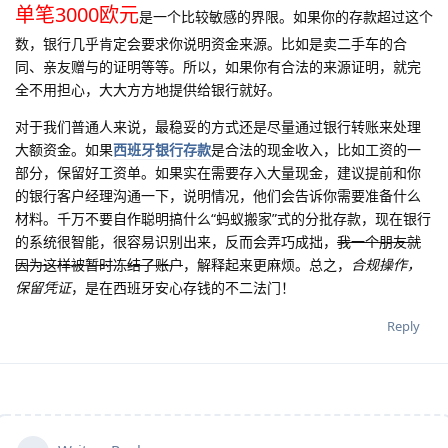
单笔3000欧元
是一个比较敏感的界限。如果你的存款超过这个
数，银行几乎肯定会要求你说明资金来源。比如是卖二手车的合
同、亲友赠与的证明等等。所以，如果你有合法的来源证明，就完
全不用担心，大大方方地提供给银行就好。
对于我们普通人来说，最稳妥的方式还是尽量通过银行转账来处理
大额资金。如果
西班牙银行存款
是合法的现金收入，比如工资的一
部分，保留好工资单。如果实在需要存入大量现金，建议提前和你
的银行客户经理沟通一下，说明情况，他们会告诉你需要准备什么
材料。千万不要自作聪明搞什么“蚂蚁搬家”式的分批存款，现在银行
的系统很智能，很容易识别出来，反而会弄巧成拙，
我一个朋友就
因为这样被暂时冻结了账户
，解释起来更麻烦。总之，
合规操作，
保留凭证
，是在西班牙安心存钱的不二法门！
Reply