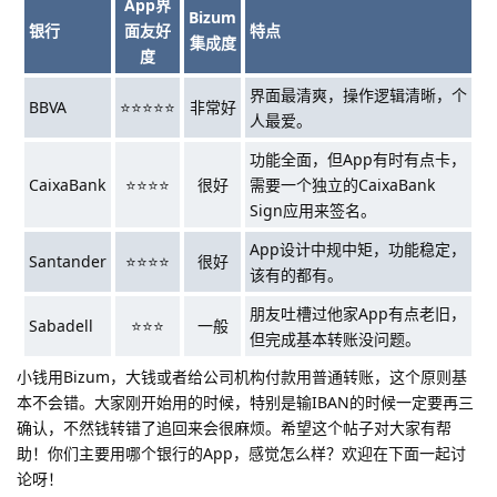
App界
Bizum
银行
面友好
特点
集成度
度
界面最清爽，操作逻辑清晰，个
BBVA
⭐⭐⭐⭐⭐
非常好
人最爱。
功能全面，但App有时有点卡，
CaixaBank
⭐⭐⭐⭐
很好
需要一个独立的CaixaBank
Sign应用来签名。
App设计中规中矩，功能稳定，
Santander
⭐⭐⭐⭐
很好
该有的都有。
朋友吐槽过他家App有点老旧，
Sabadell
⭐⭐⭐
一般
但完成基本转账没问题。
小钱用Bizum，大钱或者给公司机构付款用普通转账，这个原则基
本不会错。大家刚开始用的时候，特别是输IBAN的时候一定要再三
确认，不然钱转错了追回来会很麻烦。希望这个帖子对大家有帮
助！你们主要用哪个银行的App，感觉怎么样？欢迎在下面一起讨
论呀！