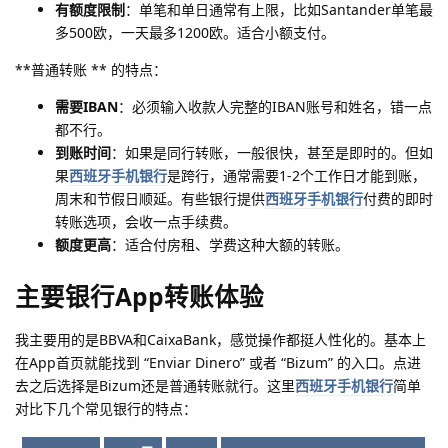
有额度限制
：单笔和单日通常有上限，比如Santander单笔最
多500欧，一天最多1200欧。适合小额支付。
**普通转账 ** 的特点：
需要IBAN
：必须输入收款人完整的IBAN账号和姓名，错一点
都不行。
到账时间
：如果是同行转账，一般很快，甚至是即时的。但如
果
西班牙手机银行
是跨行，通常需要1-2个工作日才能到账，
周末和节假日顺延。有些银行提供
西班牙手机银行
付费的即时
转账选项，会收一点手续费。
额度更高
：适合付房租、学费这种大额的转账。
主要银行App转账体验
我主要用的是BBVA和CaixaBank，感觉操作都挺人性化的。基本上
在App首页就能找到 “Enviar Dinero” 或者 “Bizum” 的入口。点进
去之后选择是Bizum还是普通转账就行。这里
西班牙手机银行
简单
对比下几个常见银行的特点：