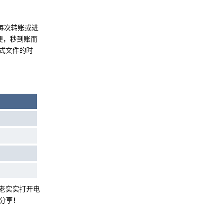
每次转账或进
便，秒到账而
式文件的时
老老实实打开电
分享！
Reply