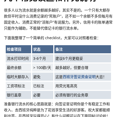
很多人以为流水就是余额越多越好，其实不是的。一个只有大额存
款但平时没什么消费记录的“死账户”，还不如一个余额不多但每月有
固定收入、消费正常的“活账户”有说服力。另外，信用卡的账单通常
只能作为辅助，不能替代借记卡的银行流水单。
下面我整理了一个简单的 checklist，大家可以对照着检查：
检查项目
状态
备注
流水打印时间
3-6个月
建议6个月更稳妥
最终余额
> 100欧/天
越多越好，但要合理
临时大额存入
避免
这是
西班牙签证资金证明
大忌！
工资项标注
已标注
用荧光笔高亮
银行盖章
必要
必须有银行的业务章
准备银行流水的核心思路就是：向签证官证明你是个有稳定工作和
收入、去西班牙纯粹是为了花钱享受生活的好游客。祝大家都能顺
利出签，在西班牙玩得开心！有什么问题可以在下面回帖讨论哈！