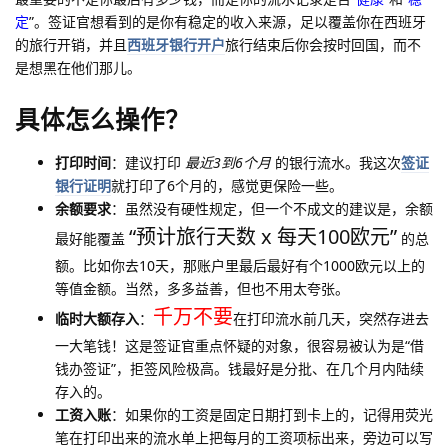
定
”。签证官想看到的是你有稳定的收入来源，足以覆盖你在西班牙
的旅行开销，并且
西班牙银行开户
旅行结束后你会按时回国，而不
是想黑在他们那儿。
具体怎么操作？
打印时间
：建议打印
最近3到6个月
的银行流水。我这次
签证
银行证明
就打印了6个月的，感觉更保险一些。
余额要求
：虽然没有硬性规定，但一个不成文的建议是，余额
“预计旅行天数 x 每天100欧元”
最好能覆盖
的总
额。比如你去10天，那账户里最后最好有个1000欧元以上的
等值金额。当然，多多益善，但也不用太夸张。
千万不要
临时大额存入
：
在打印流水前几天，突然存进去
一大笔钱！这是签证官重点怀疑的对象，很容易被认为是“借
钱办签证”，拒签风险极高。钱最好是分批、在几个月内陆续
存入的。
工资入账
：如果你的工资是固定日期打到卡上的，记得用荧光
笔在打印出来的流水单上把每月的工资项标出来，旁边可以写