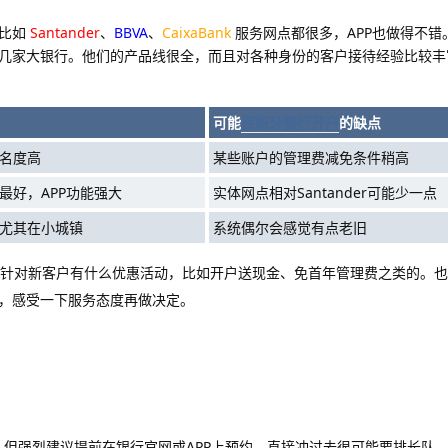
家比如
Santander
、
BBVA
、
CaixaBank
服务网点都很多，APP也做得不错
几家大银行。他们的产品线很全，而且对各种身份的客户接待经验比较丰
可能
西班牙银行开户
的缺点
名度高
某些账户的管理费减免条件稍高
最好，APP功能强大
实体网点相对Santander可能少一点
尤其在小城镇
系统偶尔会感觉有点老旧
针对新客户有什么优惠活动，比如开户送现金、免首年管理费之类的。也
，感受一下服务态度再做决定。
的，但强烈建议提前在银行官网或APP上预约。直接冲过去很可能要排长队