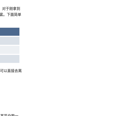
。对于刚拿到
富。下面简单
可以直接去离
，甚至白跑一