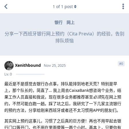
1
of
1
post
银行
网上
分享一下西班牙银行网上预约（Cita Previa）的经验，告别
排队烦恼
#
0
Xenithbound
Nov 25, 2025
Lv.
0
最近是不是感觉去银行办点事，排队能排到地老天荒？特别是早
上，那个队长的，简直了… 我上周去CaixaBank想咨询个业务，结
果工作人员直接和我说，现在很多业务都推荐甚至
必须
先在网上预
约，不然可能白跑一趟。踩了坑之后，我研究了一下几家主流银行
的预约方法，分享给刚来西班牙或者还不太习惯用APP的朋友们。
其实网上预约这事儿，习惯了之后真的巨方便！再也不用早起去银
行门口等开门，也不用在里面傻等一两个小时。基本上，只要你有