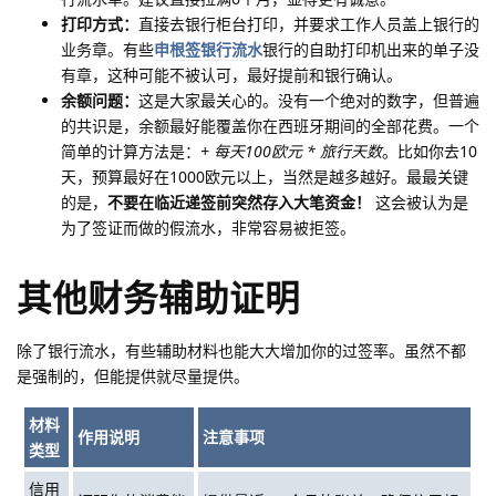
打印方式：
直接去银行柜台打印，并要求工作人员盖上银行的
业务章。有些
申根签银行流水
银行的自助打印机出来的单子没
有章，这种可能不被认可，最好提前和银行确认。
余额问题：
这是大家最关心的。没有一个绝对的数字，但普遍
的共识是，余额最好能覆盖你在西班牙期间的全部花费。一个
简单的计算方法是：
+ 每天100欧元 * 旅行天数
。比如你去10
天，预算最好在1000欧元以上，当然是越多越好。最最关键
的是，
不要在临近递签前突然存入大笔资金！
这会被认为是
为了签证而做的假流水，非常容易被拒签。
其他财务辅助证明
除了银行流水，有些辅助材料也能大大增加你的过签率。虽然不都
是强制的，但能提供就尽量提供。
材料
作用说明
注意事项
类型
信用