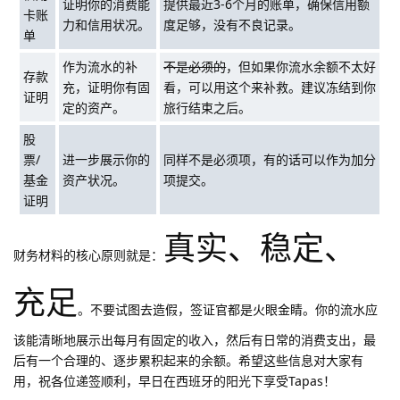
证明你的消费能
提供最近3-6个月的账单，确保信用额
卡账
力和信用状况。
度足够，没有不良记录。
单
作为流水的补
不是必须的
，但如果你流水余额不太好
存款
充，证明你有固
看，可以用这个来补救。建议冻结到你
证明
定的资产。
旅行结束之后。
股
票/
进一步展示你的
同样不是必须项，有的话可以作为加分
基金
资产状况。
项提交。
证明
真实、稳定、
财务材料的核心原则就是：
充足
。不要试图去造假，签证官都是火眼金睛。你的流水应
该能清晰地展示出每月有固定的收入，然后有日常的消费支出，最
后有一个合理的、逐步累积起来的余额。希望这些信息对大家有
用，祝各位递签顺利，早日在西班牙的阳光下享受Tapas！